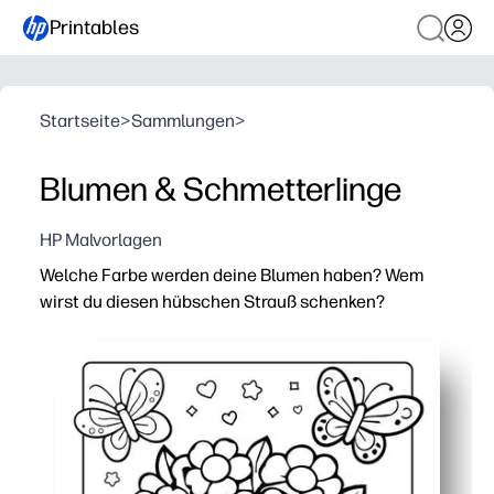
Printables
Startseite
>
Sammlungen
>
Blumen & Schmetterlinge
HP Malvorlagen
Welche Farbe werden deine Blumen haben? Wem
wirst du diesen hübschen Strauß schenken?
Warum es funktioniert:
Praktisches Drucken und Mitnehmen — Sie drucken und f
Fördert Kreativität und Feinmotorik, während sich Kind
Verwenden Sie es für den Muttertag, Geburtstage oder 
Lehrerfreundlich — schnell zu verteilen, unübersichtli