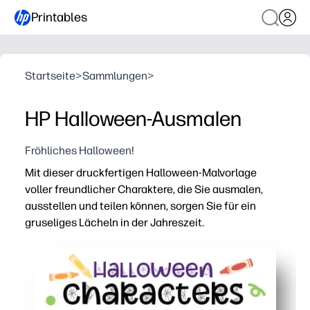
Printables
Startseite
>
Sammlungen
>
HP Halloween-Ausmalen
Fröhliches Halloween!
Mit dieser druckfertigen Halloween-Malvorlage
voller freundlicher Charaktere, die Sie ausmalen,
ausstellen und teilen können, sorgen Sie für ein
gruseliges Lächeln in der Jahreszeit.
Warum es funktioniert:
Keine Vorbereitung — einfach klicken, drucken und ausm
Hält Kinder bei der Stange und trainiert gleichzeitig F
Flexibel einsetzbar — schnelle Aufgaben für Early-Finish