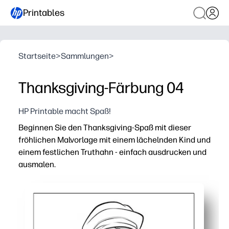
Printables
Startseite
>
Sammlungen
>
Thanksgiving-Färbung 04
HP Printable macht Spaß!
Beginnen Sie den Thanksgiving-Spaß mit dieser
fröhlichen Malvorlage mit einem lächelnden Kind und
einem festlichen Truthahn - einfach ausdrucken und
ausmalen.
Warum es funktioniert:
Keine Vorbereitung — drucken Sie zu Hause oder in der
Beschäftigt Kinder, während Sie kochen, reisen oder de
Fördert Feinmotorik und Farberkennung — perfekt für d