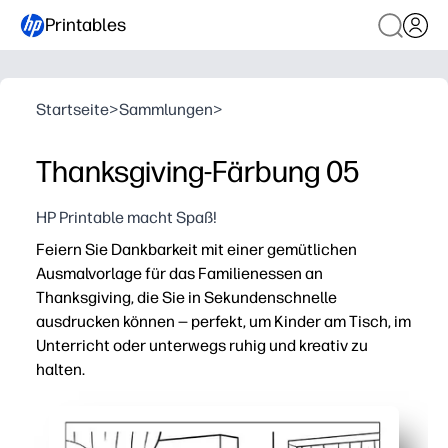
Printables
Startseite
>
Sammlungen
>
Thanksgiving-Färbung 05
HP Printable macht Spaß!
Feiern Sie Dankbarkeit mit einer gemütlichen
Ausmalvorlage für das Familienessen an
Thanksgiving, die Sie in Sekundenschnelle
ausdrucken können — perfekt, um Kinder am Tisch, im
Unterricht oder unterwegs ruhig und kreativ zu
halten.
Warum es funktioniert:
Keine Vorbereitungsarbeiten — einfach ausdrucken und v
Hält die Hände bei der Essenszubereitung oder beim Üb