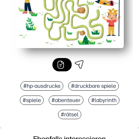
#hp-ausdrucke
#druckbare spiele
#spiele
#abenteuer
#labyrinth
#rätsel
Ebenfalls interessieren