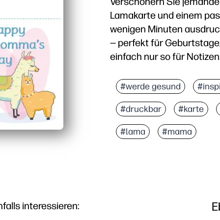
Verschönern Sie jemandem
Lamakarte und einem pas
wenigen Minuten ausdruck
— perfekt für Geburtstag
einfach nur so für Notizen
Warum es funktioniert:
Zeitsparend — übersprin
#werde gesund
#insp
Kein Aufwand — auf Sta
#druckbar
#karte
Fesselt Kinder — lassen
Polierte Optik — der pa
#lama
#mama
E
lls interessieren: