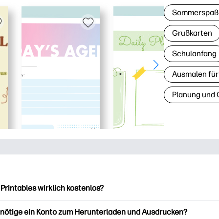
Sommerspaß
Grußkarten
Schulanfang
Ausmalen für
Planung und 
 Printables wirklich kostenlos?
intables bietet über 2.500 kostenlose Vorlagen zum Herunterla
enötige ein Konto zum Herunterladen und Ausdrucken?
ucken. Entdecken Sie beliebte Vorlagen, unterhaltsame Arbeits