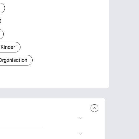
 Kinder
Organisation
den und
blätter zum Lernen,