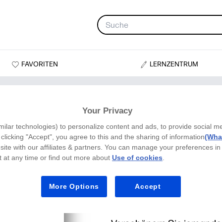
FAVORITEN
LERNZENTRUM
te mit Umschlag — No Drama Momma!
Your Privacy
milar technologies) to personalize content and ads, to provide social m
y clicking "Accept", you agree to this and the sharing of information
(What
site with our affiliates & partners. You can manage your preferences in
HP Muttertags
 at any time or find out more about
Use of cookies
.
— No Drama 
More Options
Accept
HP Muttertags-Serie