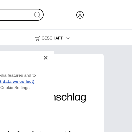
GESCHÄFT
Tinte und Toner
Drucker
edia features and to
 data we collect)
 Cookie Settings,
karte mit Umschlag
Momma!