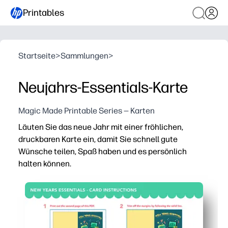
Printables
Startseite
>
Sammlungen
>
Neujahrs-Essentials-Karte
Magic Made Printable Series — Karten
Läuten Sie das neue Jahr mit einer fröhlichen,
druckbaren Karte ein, damit Sie schnell gute
Wünsche teilen, Spaß haben und es persönlich
halten können.
Warum es funktioniert:
Keine Vorbereitung — einfach herunterladen, drucken u
Kinderfreundliche Kunst begeistert Kinder dafür, Ihne
Leere Innenseite — Sie fügen eine herzliche Notiz, ein 