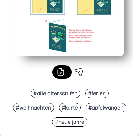
Flexibel einsetzbar — drucken Sie eines als Andenken 
#alle altersstufen
#ferien
#weihnachten
#karte
#apfelwangen
#neue jahre