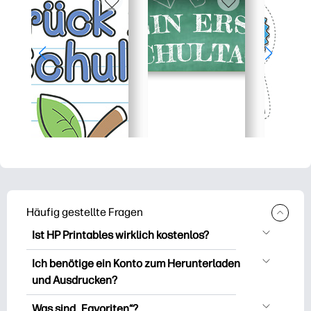
Häufig gestellte Fragen
Ist HP Printables wirklich kostenlos?
HP Printables bietet über 2.500
Ich benötige ein Konto zum Herunterladen
kostenlose Vorlagen zum Herunterladen
und Ausdrucken?
und Ausdrucken. Entdecken Sie beliebte
Sie können es erkunden und drucken,
Vorlagen, unterhaltsame Arbeitsblätter
Was sind „Favoriten“?