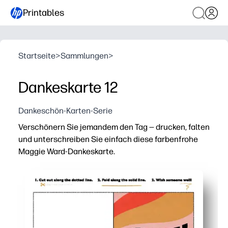
Printables
Startseite
>
Sammlungen
>
Dankeskarte 12
Dankeschön-Karten-Serie
Verschönern Sie jemandem den Tag — drucken, falten
und unterschreiben Sie einfach diese farbenfrohe
Maggie Ward-Dankeskarte.
Warum es funktioniert:
Praktisch ohne Vorbereitung — mit einem Heimdrucker 
Lebendige, kinderfreundliche Kunstwerke lassen Ihre 
Vielseitig für Eltern, Lehrer und Familien — perfekt fü
Einfach zu personalisieren — fügen Sie Ihre eigene Nach