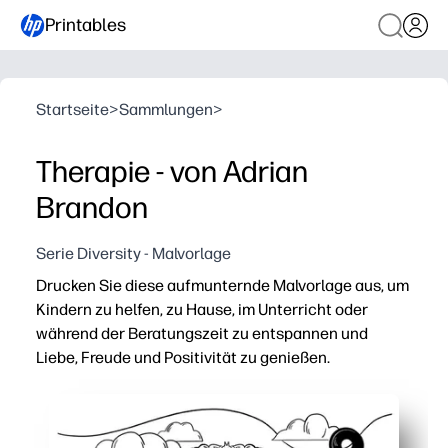
Printables
Startseite
>
Sammlungen
>
Therapie - von Adrian
Brandon
Serie Diversity - Malvorlage
Drucken Sie diese aufmunternde Malvorlage aus, um
Kindern zu helfen, zu Hause, im Unterricht oder
während der Beratungszeit zu entspannen und
Liebe, Freude und Positivität zu genießen.
Warum es funktioniert:
In wenigen Minuten fertig — einfach ausdrucken und mit 
Beruhigt beschäftigte Gemüter — achtsames Färben senk