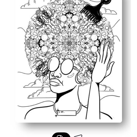
Fördert Fähigkeiten — stärkt die Feinmotorik, den Foku
Fördert positive Gespräche — regt Gespräche über Gefü