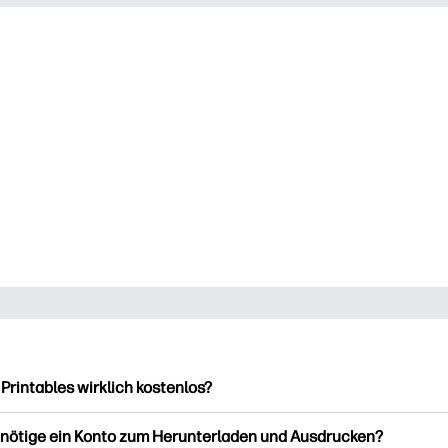
 Printables wirklich kostenlos?
intables bietet über 2.500 kostenlose Vorlagen zum Herunterla
enötige ein Konto zum Herunterladen und Ausdrucken?
ucken. Entdecken Sie beliebte Vorlagen, unterhaltsame Arbeits