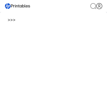
Printables
>
>
>