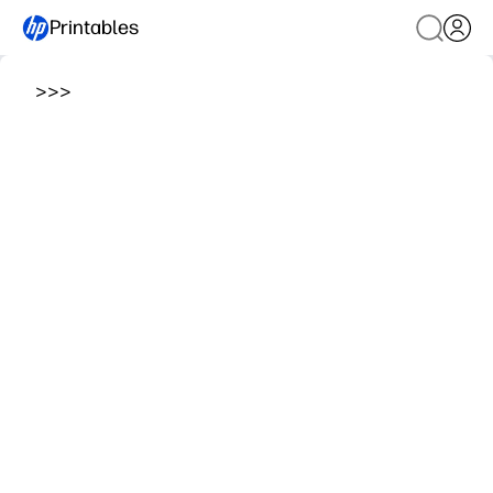
Printables
>
>
>