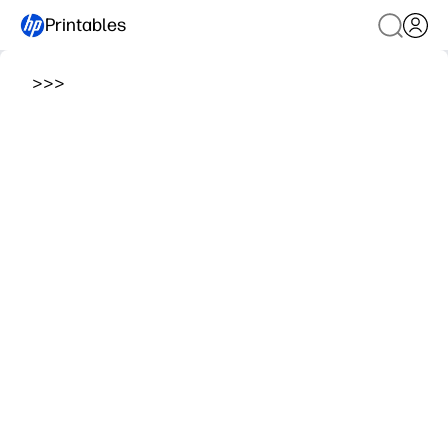
Printables
>
>
>