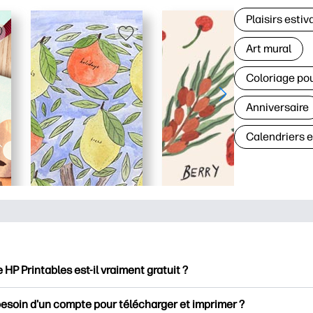
Plaisirs estiv
Art mural
Coloriage po
Anniversaire
Calendriers 
e HP Printables est-il vraiment gratuit ?
intables propose plus de 2500 documents imprimables gratuits 
besoin d'un compte pour télécharger et imprimer ?
mer. Découvrez des pages de coloriage populaires, des fiches d