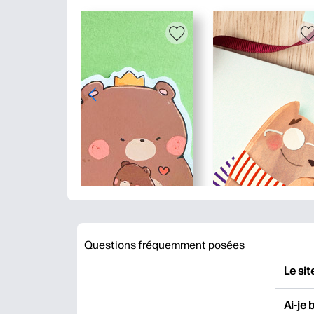
Questions fréquemment posées
Le sit
HP Pr
Ai-je 
impri