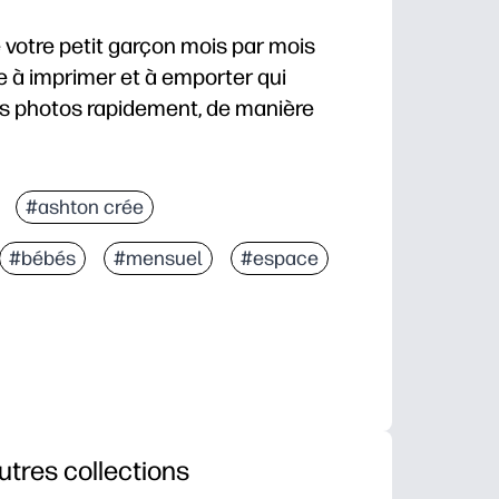
 votre petit garçon mois par mois
e à imprimer et à emporter qui
s photos rapidement, de manière
 vous suffit d'imprimer chez vous et de commencer à
#ashton crée
ographié : des couleurs coordonnées et des graphisme
#bébés
#mensuel
#espace
: utilisez-le comme simple accessoire dès maintenant
ive : suivez chaque mois pour créer une série cohér
utres collections