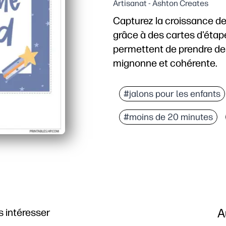
Artisanat - Ashton Creates
Capturez la croissance de
grâce à des cartes d'étap
permettent de prendre de
mignonne et cohérente.
Pourquoi ça marche :
Aucune préparation : il
#jalons pour les enfants
Design prêt à être phot
#moins de 20 minutes
Adapté à votre routine 
Mémorisation significat
A
 intéresser