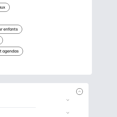
aux
ur enfants
et agendas
à télécharger et à
’apprentissage