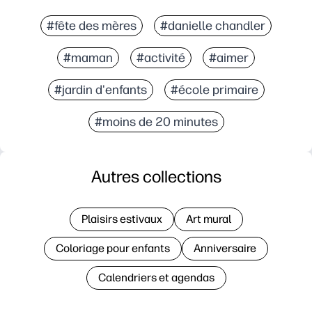
#fête des mères
#danielle chandler
#maman
#activité
#aimer
#jardin d'enfants
#école primaire
#moins de 20 minutes
Autres collections
Plaisirs estivaux
Art mural
Coloriage pour enfants
Anniversaire
Calendriers et agendas