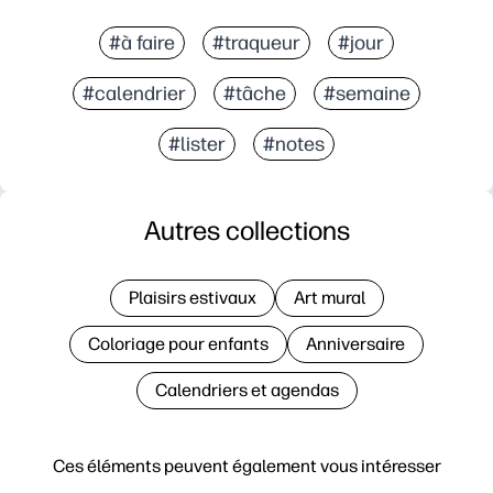
#à faire
#traqueur
#jour
#calendrier
#tâche
#semaine
#lister
#notes
Autres collections
Plaisirs estivaux
Art mural
Coloriage pour enfants
Anniversaire
Calendriers et agendas
Ces éléments peuvent également vous intéresser