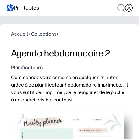
Printables
Accueil
>
Collections
>
Agenda hebdomadaire 2
Planificateurs
Commencez votre semaine en quelques minutes
grâce à ce planificateur hebdomadaire imprimable : il
vous suffit de l'imprimer, de le remplir et de le publier
à un endroit visible par tous.
Pourquoi ça marche :
Configuration sans préparation : il vous suffit d'imprim
Affichage hebdomadaire clair : les sections quotidienne
Renforce l'autonomie : les enfants cochent leurs priori