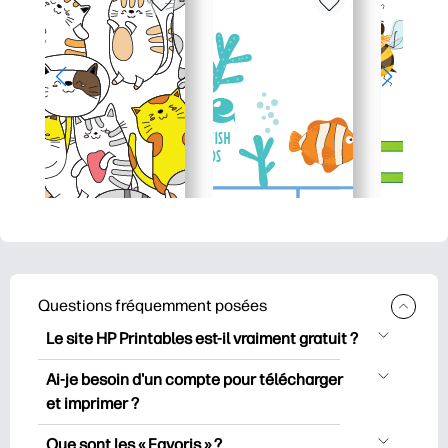
Questions fréquemment posées
Le site HP Printables est-il vraiment gratuit ?
HP Printables propose plus de 2500
Ai-je besoin d'un compte pour télécharger
documents imprimables gratuits à
et imprimer ?
télécharger et à imprimer. Découvrez
Vous pouvez explorer et imprimer sans
des pages de coloriage populaires, des
Que sont les « Favoris » ?