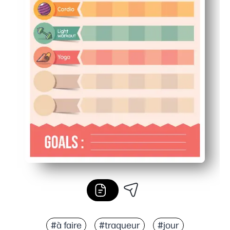
#à faire
#traqueur
#jour