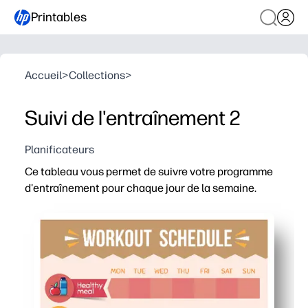
Printables
Accueil
>
Collections
>
Suivi de l'entraînement 2
Planificateurs
Ce tableau vous permet de suivre votre programme
d'entraînement pour chaque jour de la semaine.
Pourquoi ça marche :
Format Print-and-Go : commencez à effectuer le suivi d
Un aperçu hebdomadaire vous permet de rester motivé e
Des cases à cocher et des espaces d'objectifs adaptés au
Les sections flexibles pour le cardio, la musculation et