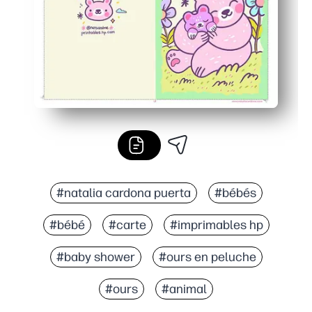
#natalia cardona puerta
#bébés
#bébé
#carte
#imprimables hp
#baby shower
#ours en peluche
#ours
#animal