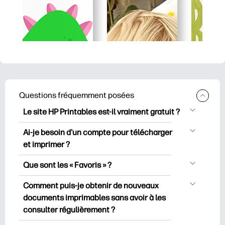
Questions fréquemment posées
Le site HP Printables est-il vraiment gratuit ?
HP Printables propose plus de 2500
Ai-je besoin d'un compte pour télécharger
documents imprimables gratuits à
et imprimer ?
télécharger et à imprimer. Découvrez
Vous pouvez explorer et imprimer sans
des pages de coloriage populaires, des
Que sont les « Favoris » ?
créer de compte. Mais en vous
fiches d’apprentissage ludiques, des
Les favoris sont votre réserve
connectant, vous pouvez enregistrer vos
Comment puis-je obtenir de nouveaux
activités de bricolage, des cartes pour
personnelle de documents imprimables
documents imprimables préférés et les
documents imprimables sans avoir à les
des occasions spéciales, ainsi que des
préférés. Lorsque vous souhaitez
retrouver facilement dans la rubrique «
consulter régulièrement ?
agendas, des calendriers, et bien plus
ajouter/enregistrer un document
Favoris ». Certaines collections premium
encore.