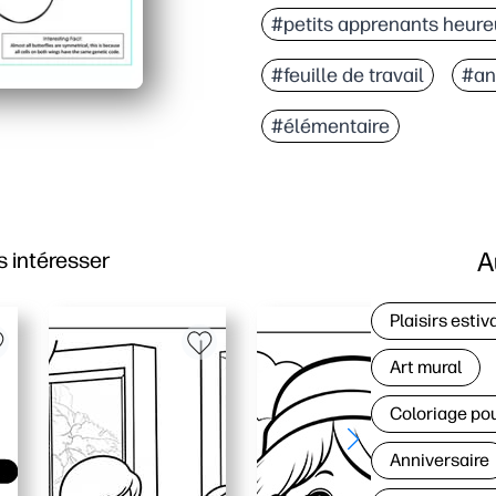
Exemple d'activité à im
#petits apprenants heur
Les étapes pratiques (co
#feuille de travail
#an
Développe la motricité 
Aucune préparation pour
#élémentaire
A
 intéresser
Plaisirs estiv
Art mural
Coloriage po
Anniversaire