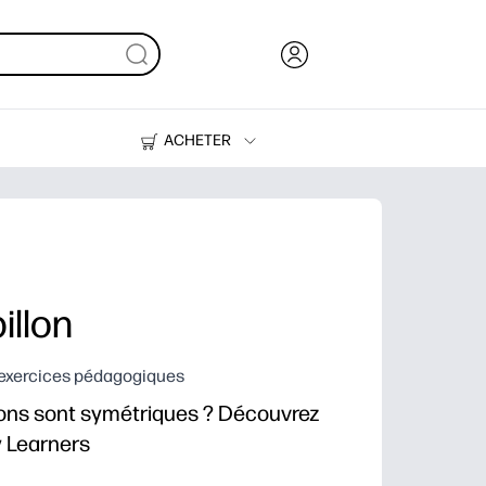
ACHETER
Encre, toner et papier
Imprimantes
illon
d'exercices pédagogiques
lons sont symétriques ? Découvrez
y Learners