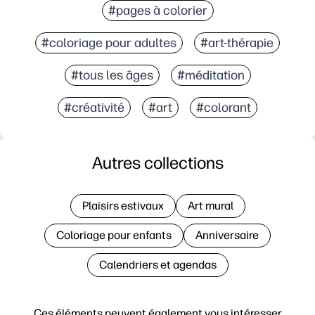
#pages à colorier
#coloriage pour adultes
#art-thérapie
#tous les âges
#méditation
#créativité
#art
#colorant
Autres collections
Plaisirs estivaux
Art mural
Coloriage pour enfants
Anniversaire
Calendriers et agendas
Ces éléments peuvent également vous intéresser