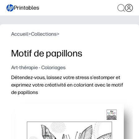
Printables
Accueil
>
Collections
>
Motif de papillons
Art-thérapie - Coloriages
Détendez-vous, laissez votre stress s'estomper et
exprimez votre créativité en coloriant avec le motif
de papillons
Pourquoi ça marche :
Pratique à imprimer et à emporter : pas de préparation, 
Concentration apaisante : la répétition de motifs de pap
Développement des compétences : entraînement de la mot
Utilisation polyvalente : idéale pour les personnes qui s