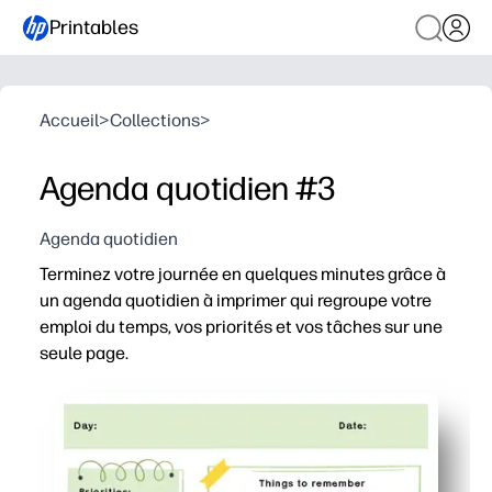
Printables
Accueil
>
Collections
>
Agenda quotidien #3
Agenda quotidien
Terminez votre journée en quelques minutes grâce à
un agenda quotidien à imprimer qui regroupe votre
emploi du temps, vos priorités et vos tâches sur une
seule page.
Pourquoi ça marche :
Il vous suffit d'imprimer et de commencer : des section
Découvrez d'abord ce qui compte : mettez en évidence vo
Idéal pour les familles et les salles de classe : enregis