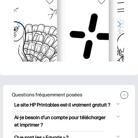
Questions fréquemment posées
Le site HP Printables est-il vraiment gratuit ?
HP Printables propose plus de 2500
Ai-je besoin d'un compte pour télécharger
documents imprimables gratuits à
et imprimer ?
télécharger et à imprimer. Découvrez
Vous pouvez explorer et imprimer sans
des pages de coloriage populaires, des
Que sont les « Favoris » ?