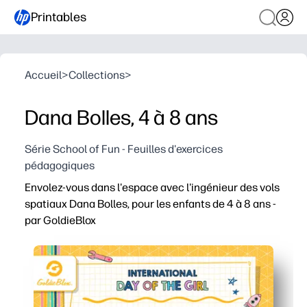
Printables
Accueil
>
Collections
>
Dana Bolles, 4 à 8 ans
Série School of Fun - Feuilles d'exercices
pédagogiques
Envolez-vous dans l'espace avec l'ingénieur des vols
spatiaux Dana Bolles, pour les enfants de 4 à 8 ans -
par GoldieBlox
Pourquoi ça marche :
Vous imprimez et c'est parti. Il vous suffit d'ajouter des
Un modèle d'ingénieur du monde réel rend l'espace et l
Des instructions rapides et adaptées à l'âge permettent