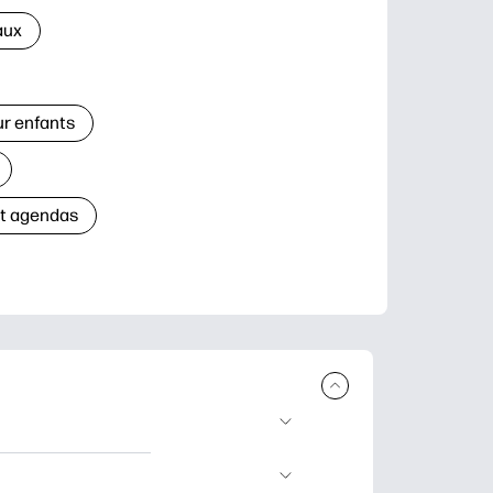
aux
ur enfants
et agendas
à télécharger et à
’apprentissage