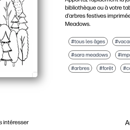
bibliothèque ou à votre t
d'arbres festives imprimée
Meadows.
Pourquoi ça marche :
Pas de préparation : il 
#tous les âges
#vaca
Une variété captivante 
#sara meadows
#imp
Développement des comp
Flexible et partageable 
#arbres
#forêt
#c
A
 intéresser