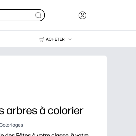
ACHETER
Encre, toner et papier
Imprimantes
s arbres à colorier
 Coloriages
e des Fêtes à votre classe, à votre