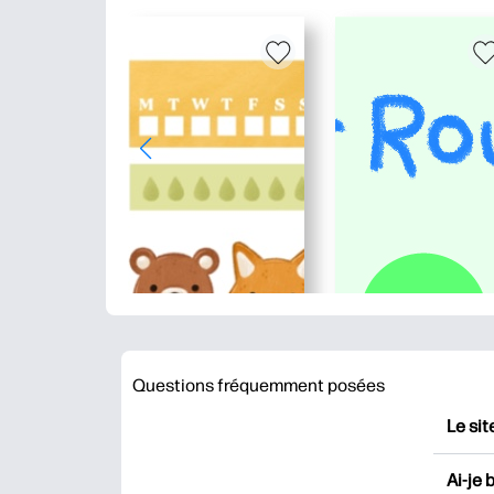
Questions fréquemment posées
Le sit
HP Pr
Ai-je 
impri