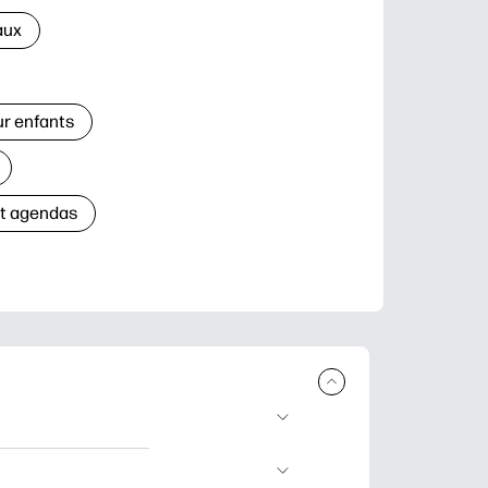
aux
ur enfants
et agendas
à télécharger et à
’apprentissage