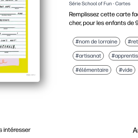
Série School of Fun - Cartes
Remplissez cette carte fa
cher, pour les enfants de 
#nom de lorraine
#ret
#artisanat
#apprenti
#élémentaire
#vide
A
 intéresser