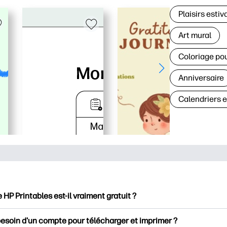
Plaisirs estiv
Art mural
Coloriage po
Anniversaire
Calendriers 
e HP Printables est-il vraiment gratuit ?
intables propose plus de 2500 documents imprimables gratuits 
besoin d'un compte pour télécharger et imprimer ?
mer. Découvrez des pages de coloriage populaires, des fiches d