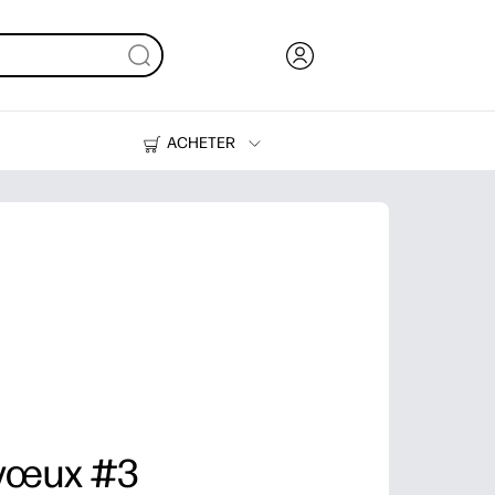
ACHETER
Encre, toner et papier
Imprimantes
 vœux #3