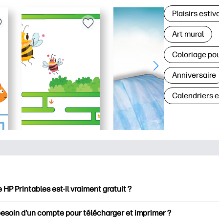
Plaisirs estiv
Art mural
Coloriage po
Anniversaire
Calendriers 
e HP Printables est-il vraiment gratuit ?
intables propose plus de 2500 documents imprimables gratuits 
besoin d'un compte pour télécharger et imprimer ?
mer. Découvrez des pages de coloriage populaires, des fiches d