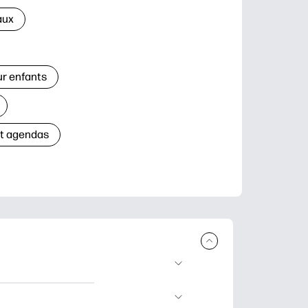
aux
ur enfants
et agendas
à télécharger et à
’apprentissage