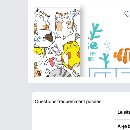
Questions fréquemment posées
Le sit
HP Pr
Ai-je 
impri