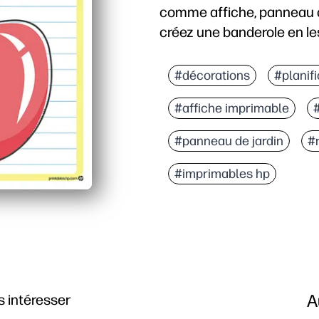
comme affiche, panneau de
créez une banderole en le
#décorations
#planifi
#affiche imprimable
#panneau de jardin
#r
#imprimables hp
A
 intéresser