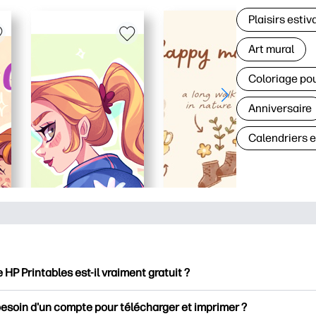
Plaisirs estiv
Art mural
Coloriage po
Anniversaire
Calendriers 
e HP Printables est-il vraiment gratuit ?
intables propose plus de 2500 documents imprimables gratuits 
besoin d'un compte pour télécharger et imprimer ?
mer. Découvrez des pages de coloriage populaires, des fiches d