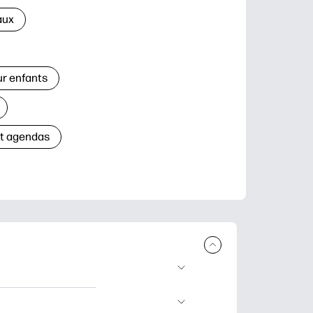
aux
ur enfants
et agendas
à télécharger et à
’apprentissage