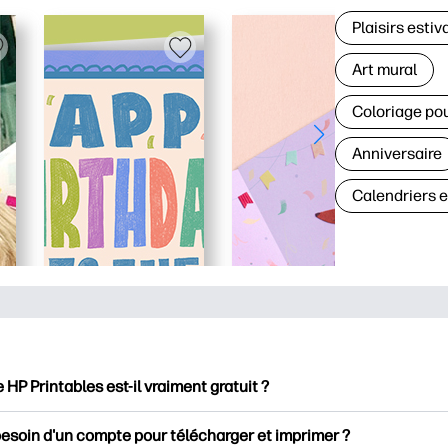
Plaisirs estiv
Art mural
Coloriage po
Anniversaire
Calendriers 
e HP Printables est-il vraiment gratuit ?
intables propose plus de 2500 documents imprimables gratuits 
besoin d'un compte pour télécharger et imprimer ?
mer. Découvrez des pages de coloriage populaires, des fiches d