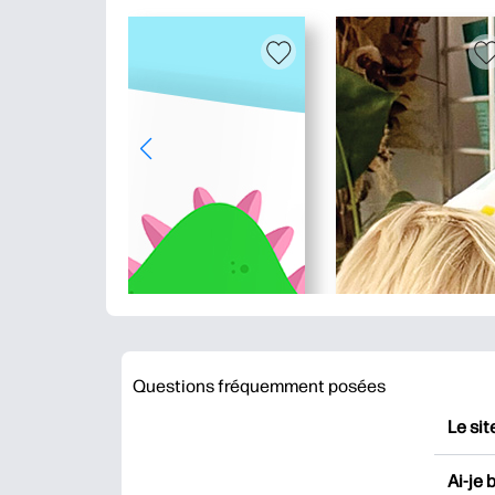
Questions fréquemment posées
Le sit
HP Pr
Ai-je 
impri