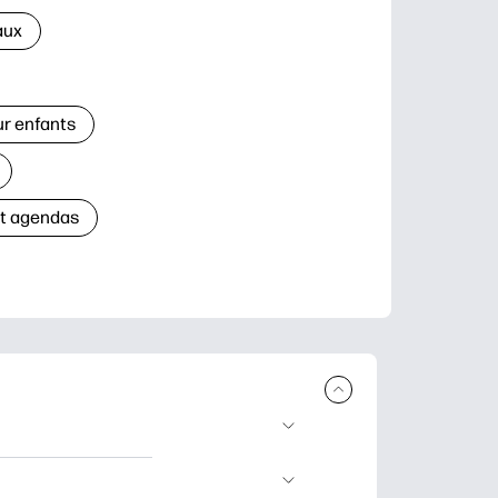
aux
ur enfants
et agendas
à télécharger et à
’apprentissage