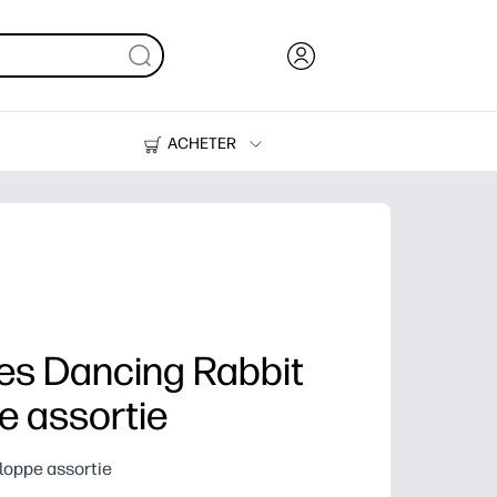
ACHETER
Encre, toner et papier
Imprimantes
es Dancing Rabbit
e assortie
loppe assortie