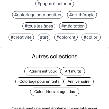
#pages à colorier
#coloriage pour adultes
#art-thérapie
#tous les âges
#méditation
#créativité
#art
#colorant
#colibri
Autres collections
Plaisirs estivaux
Art mural
Coloriage pour enfants
Anniversaire
Calendriers et agendas
Ces éléments peuvent également vous intéresser