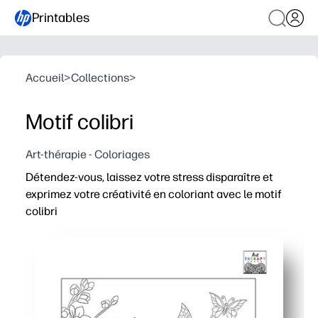
Printables
Accueil
>
Collections
>
Motif colibri
Art-thérapie - Coloriages
Détendez-vous, laissez votre stress disparaître et
exprimez votre créativité en coloriant avec le motif
colibri
Pourquoi ça marche :
Vous êtes prêt en quelques minutes : il vous suffit d'im
Vous offre une pause apaisante et sans écran, idéale po
Le motif complexe des colibris vous aide à développer v
Lorsque vous avez terminé, vous avez des œuvres d'art d