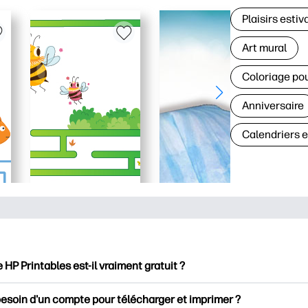
Plaisirs estiv
Art mural
Coloriage po
Anniversaire
Calendriers 
e HP Printables est-il vraiment gratuit ?
intables propose plus de 2500 documents imprimables gratuits 
besoin d'un compte pour télécharger et imprimer ?
mer. Découvrez des pages de coloriage populaires, des fiches d