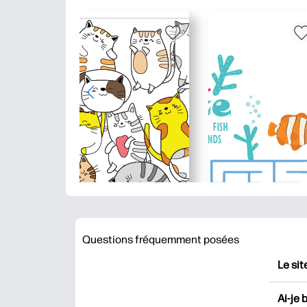
Questions fréquemment posées
Le sit
HP Pr
Ai-je 
impri