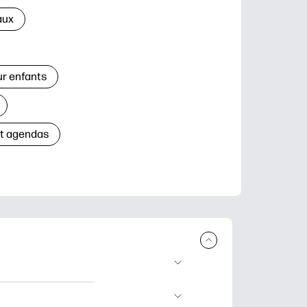
aux
ur enfants
et agendas
à télécharger et à
’apprentissage