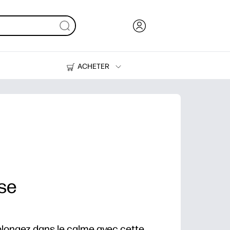
ACHETER
Encre, toner et papier
Imprimantes
se
plongez dans le calme avec cette