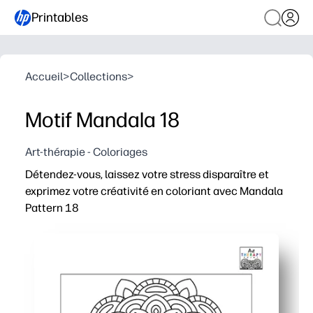
Printables
Accueil
>
Collections
>
Motif Mandala 18
Art-thérapie - Coloriages
Détendez-vous, laissez votre stress disparaître et
exprimez votre créativité en coloriant avec Mandala
Pattern 18
Pourquoi ça marche :
Print and Go, aucune configuration requise, idéal pour 
Les lignes complexes du mandala guident la concentrat
Développe le contrôle de la motricité fine et les compé
Réimprimez pour les frères et sœurs ou les élèves, util