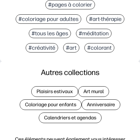
#pages à colorier
#coloriage pour adultes
#art-thérapie
#tous les âges
#méditation
#créativité
#art
#colorant
Autres collections
Plaisirs estivaux
Art mural
Coloriage pour enfants
Anniversaire
Calendriers et agendas
Ces éléments peuvent également vous intéresser