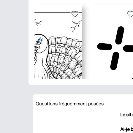
Questions fréquemment posées
Le sit
HP Pr
Ai-je 
impri