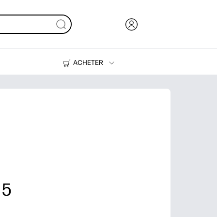
ACHETER
Encre, toner et papier
Imprimantes
 5