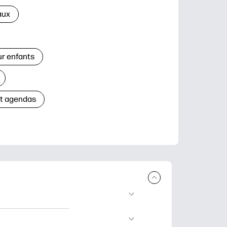
aux
ur enfants
et agendas
à télécharger et à
’apprentissage