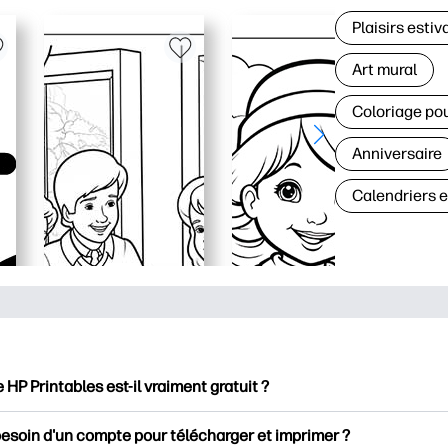
Plaisirs estiv
Art mural
Coloriage po
Anniversaire
Calendriers 
e HP Printables est-il vraiment gratuit ?
intables propose plus de 2500 documents imprimables gratuits 
besoin d'un compte pour télécharger et imprimer ?
mer. Découvrez des pages de coloriage populaires, des fiches d