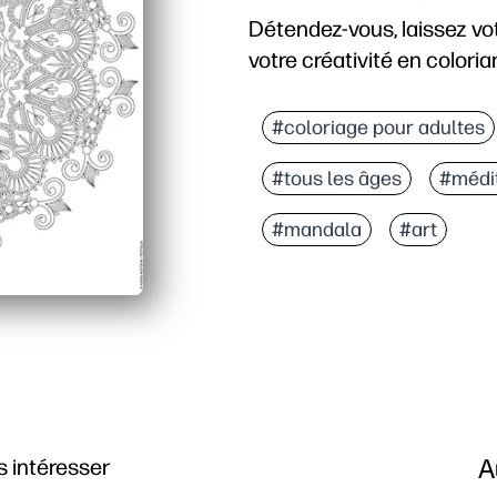
Détendez-vous, laissez vot
votre créativité en colori
Pourquoi ça marche :
Vous pouvez imprimer e
#coloriage pour adultes
Les lignes complexes inv
#tous les âges
#médi
Vous pouvez l'utiliser à
Il fonctionne avec des 
#mandala
#art
A
 intéresser