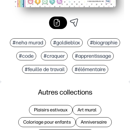
#neha murad
#goldieblox
#biographie
#code
#craquer
#apprentissage
#feuille de travail
#élémentaire
Autres collections
Plaisirs estivaux
Art mural
Coloriage pour enfants
Anniversaire