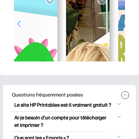
Questions fréquemment posées
Le site HP Printables est-il vraiment gratuit ?
HP Printables propose plus de 2500
Ai-je besoin d'un compte pour télécharger
documents imprimables gratuits à
et imprimer ?
télécharger et à imprimer. Découvrez
Vous pouvez explorer et imprimer sans
des pages de coloriage populaires, des
Que sont les « Favoris » ?