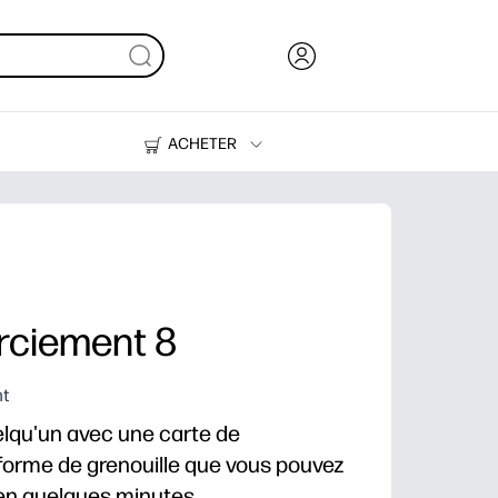
ACHETER
Encre, toner et papier
Imprimantes
rciement 8
nt
uelqu'un avec une carte de
forme de grenouille que vous pouvez
 en quelques minutes.