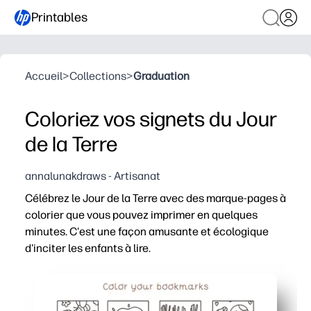
Printables
Accueil
>
Collections
>
Graduation
Coloriez vos signets du Jour
de la Terre
annalunakdraws - Artisanat
Célébrez le Jour de la Terre avec des marque-pages à
colorier que vous pouvez imprimer en quelques
minutes. C'est une façon amusante et écologique
d'inciter les enfants à lire.
Pourquoi ça marche :
Pas de préparation : il suffit d'imprimer, de colorier, de 
Des icônes et des messages respectueux de l'environne