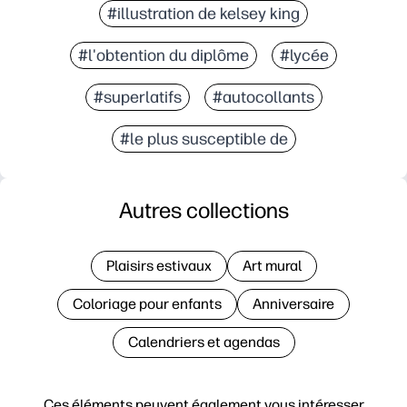
#illustration de kelsey king
#l'obtention du diplôme
#lycée
#superlatifs
#autocollants
#le plus susceptible de
Autres collections
Plaisirs estivaux
Art mural
Coloriage pour enfants
Anniversaire
Calendriers et agendas
Ces éléments peuvent également vous intéresser