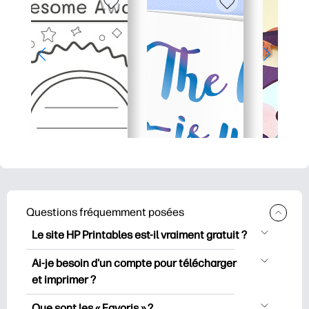
Questions fréquemment posées
Le site HP Printables est-il vraiment gratuit ?
HP Printables propose plus de 2500
Ai-je besoin d'un compte pour télécharger
documents imprimables gratuits à
et imprimer ?
télécharger et à imprimer. Découvrez
Vous pouvez explorer et imprimer sans
des pages de coloriage populaires, des
Que sont les « Favoris » ?