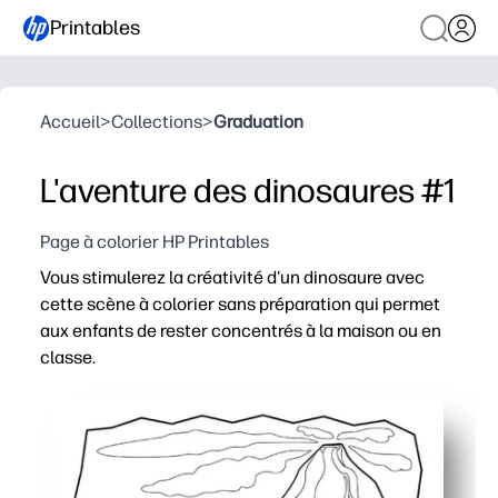
Printables
Accueil
>
Collections
>
Graduation
L'aventure des dinosaures #1
Page à colorier HP Printables
Vous stimulerez la créativité d'un dinosaure avec
cette scène à colorier sans préparation qui permet
aux enfants de rester concentrés à la maison ou en
classe.
Pourquoi ça marche :
Pratique à imprimer et à emporter : prenez des crayons 
Les contours audacieux et adaptés aux enfants favorisen
Parfait pour les centres, les joueurs qui arrivent tôt, le