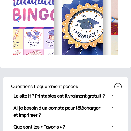
Questions fréquemment posées
Le site HP Printables est-il vraiment gratuit ?
HP Printables propose plus de 2500
Ai-je besoin d'un compte pour télécharger
documents imprimables gratuits à
et imprimer ?
télécharger et à imprimer. Découvrez
Vous pouvez explorer et imprimer sans
des pages de coloriage populaires, des
Que sont les « Favoris » ?