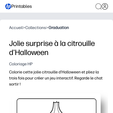
Printables
Accueil
>
Collections
>
Graduation
Jolie surprise à la citrouille
d'Halloween
Coloriage HP
Colorie cette jolie citrouille d'Halloween et pliez-la
trois fois pour créer un jeu interactif. Regarde le chat
sortir !
Pourquoi ça marche :
Pratique d'impression et de lecture : il suffit d'appuyer su
Captivez les enfants : le chat surprise transforme le col
Développe les compétences : pratiquez la motricité fine