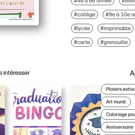
#4e à 6e année
#élé
#collège
#9e à 10e 
#lycée
#imprimable
#carte
#grenouille
A
 intéresser
Plaisirs estiv
Art mural
Coloriage po
Anniversaire