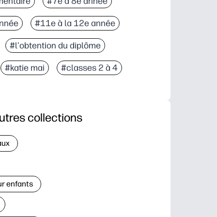
mentaire
#7e à 8e année
année
#11e à la 12e année
#l'obtention du diplôme
#katie mai
#classes 2 à 4
utres collections
aux
ur enfants