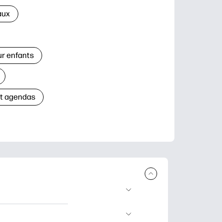
aux
ur enfants
et agendas
à télécharger et à
’apprentissage