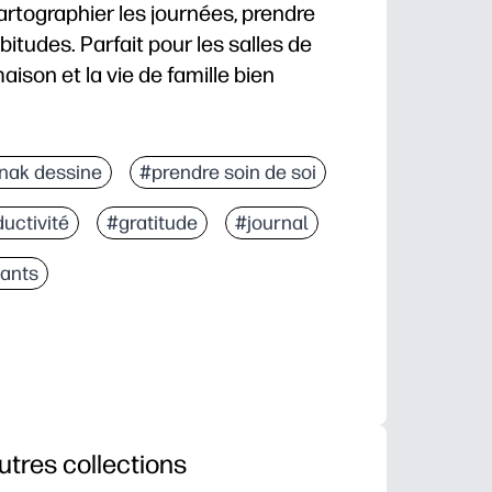
rtographier les journées, prendre
bitudes. Parfait pour les salles de
maison et la vie de famille bien
vous suffit d'imprimer, de couper et de coller dans n
nak dessine
#prendre soin de soi
e rester sur la même longueur d'onde : les étiquettes, 
uctivité
#gratitude
#journal
tils visuels de suivi des habitudes et des objectifs tr
élangez et assortissez les pièces, réimprimez les fa
lants
utres collections