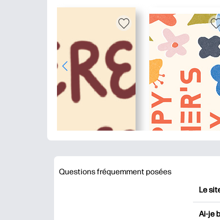
Questions fréquemment posées
Le sit
HP Pr
Ai-je 
impri