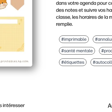
dans votre agenda pour ca
des notes et suivre vos ha
classe, les horaires de la 
remplie.
Pourquoi ça marche :
Aucune préparation : il 
#imprimable
#annalu
Permet à tout le monde d
#santé mentale
#prod
Stimule le suivi : les ou
Flexible et économe : m
#étiquettes
#autocol
A
 intéresser