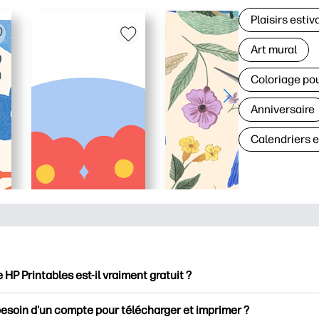
Plaisirs estiv
Art mural
Coloriage po
Anniversaire
Calendriers 
e HP Printables est-il vraiment gratuit ?
intables propose plus de 2500 documents imprimables gratuits 
besoin d'un compte pour télécharger et imprimer ?
mer. Découvrez des pages de coloriage populaires, des fiches d