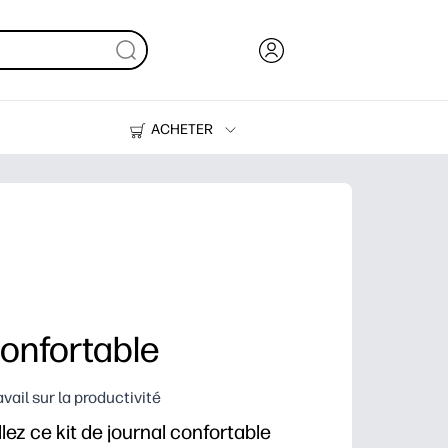
ACHETER
Encre, toner et papier
Imprimantes
confortable
vail sur la productivité
ez ce kit de journal confortable