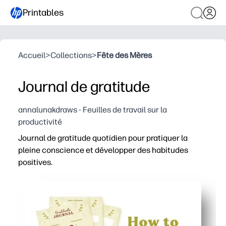
Printables
Accueil
>
Collections
>
Fête des Mères
Journal de gratitude
annalunakdraws - Feuilles de travail sur la
productivité
Journal de gratitude quotidien pour pratiquer la
pleine conscience et développer des habitudes
positives.
Pourquoi ça marche :
Vous imprimez et vous commencez : les pages prêtes à 
Vous obtenez des instructions de la taille d'une bouchée
Vous pouvez l'utiliser en classe, en classe, lors de séanc