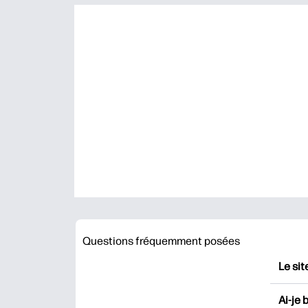
Questions fréquemment posées
Le sit
HP Pr
Ai-je 
impri