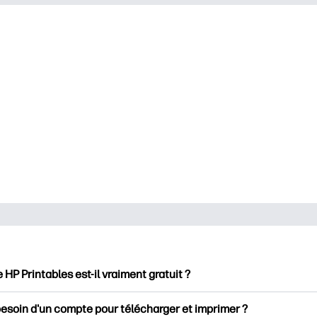
e HP Printables est-il vraiment gratuit ?
intables propose plus de 2500 documents imprimables gratuits 
besoin d'un compte pour télécharger et imprimer ?
mer. Découvrez des pages de coloriage populaires, des fiches d