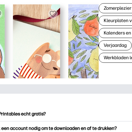
Zomerplezier
Kleurplaten v
Kalenders en
Verjaardag
Werkbladen l
Printables echt gratis?
ntables biedt meer dan 2.500 gratis printables om te downloade
k een account nodig om te downloaden en af te drukken?
en. Ontdek populaire kleurplaten, leuke leerwerkbladen, knutse