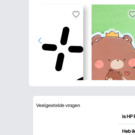
Veelgestelde vragen
Is HP 
HP Pri
Heb i
drukk