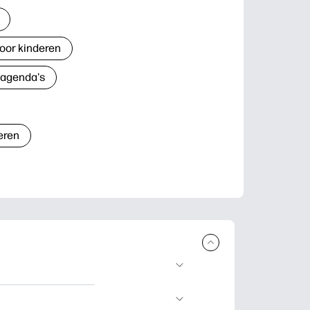
oor kinderen
 agenda's
eren
n en uit te
lwerkjes en kaarten