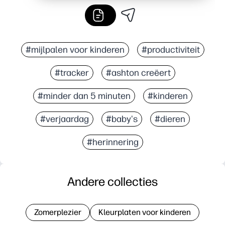
#mijlpalen voor kinderen
#productiviteit
#tracker
#ashton creëert
#minder dan 5 minuten
#kinderen
#verjaardag
#baby's
#dieren
#herinnering
Andere collecties
Zomerplezier
Kleurplaten voor kinderen