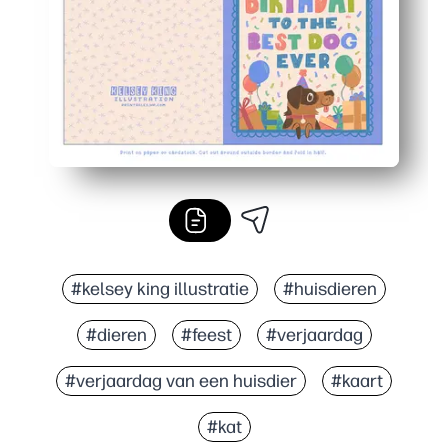
#kelsey king illustratie
#huisdieren
#dieren
#feest
#verjaardag
#verjaardag van een huisdier
#kaart
#kat