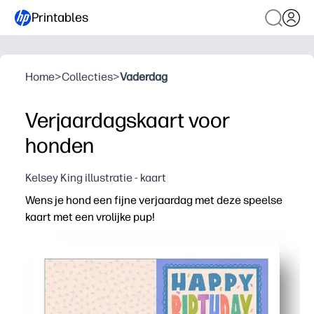
Printables
Home
>
Collecties
>
Vaderdag
Verjaardagskaart voor
honden
Kelsey King illustratie - kaart
Wens je hond een fijne verjaardag met deze speelse
kaart met een vrolijke pup!
Waarom het werkt:
Je kunt binnen enkele minuten printen, vouwen en onde
Gedurfde, vrolijke illustraties voor pups verrukken kin
Eenvoudig thuis afdrukken op letter of A4 - herdruk wan
Het lege interieur biedt ruimte voor een hartelijke bood