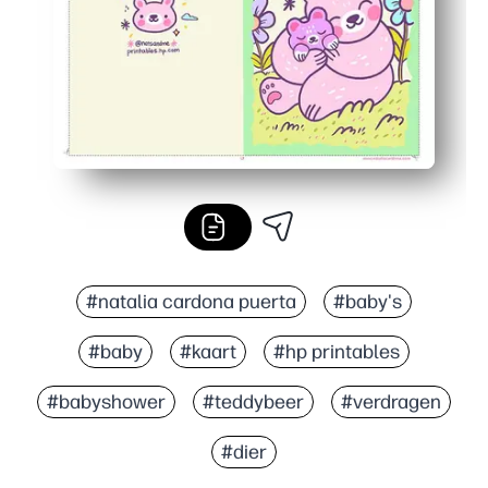
#natalia cardona puerta
#baby's
#baby
#kaart
#hp printables
#babyshower
#teddybeer
#verdragen
#dier