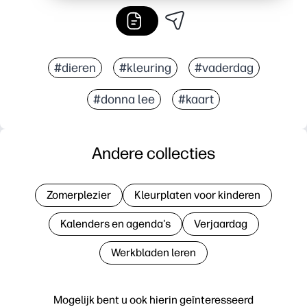
#dieren
#kleuring
#vaderdag
#donna lee
#kaart
Andere collecties
Zomerplezier
Kleurplaten voor kinderen
Kalenders en agenda's
Verjaardag
Werkbladen leren
Mogelijk bent u ook hierin geïnteresseerd