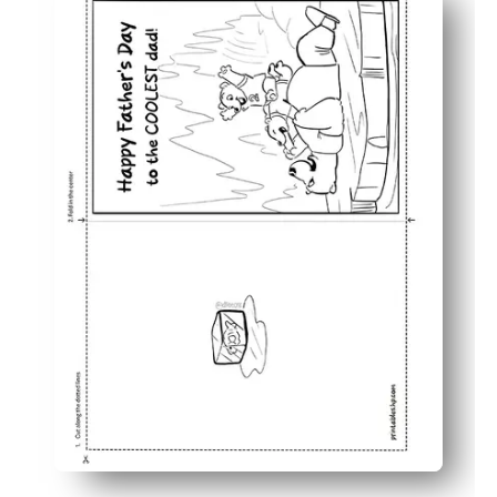
Betrekt kinderen van alle leeftijden met schattige ijsbe
Personaliseer met kleurpotloden, stiften of stickers - j
Snel en eenvoudig plezier voor drukke gezinnen - ideaa