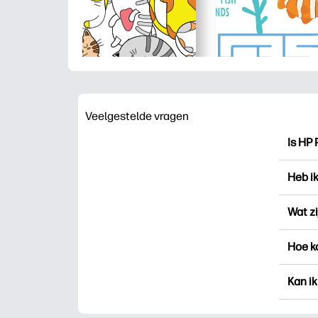
Veelgestelde vragen
Is HP 
HP Pri
Heb i
drukk
voor 
Je ku
Wat zi
aanme
„Favo
Favori
Hoe k
Print
besta
recht
U kun
Kan ik
nieuwe
doen).
Ja, je