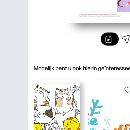
Mogelijk bent u ook hierin geïnteresse